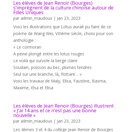
Les élèves de Jean Renoir (Bourges)
s’imprègnent de la culture chinoise autour de
Filles Uniques
par
admin_maudoux
|
Jan 23, 2023
Voici les illustrations que Lotus aurait pu faire de ce
poème de Wang Wei, VIIIème siècle, choisi pour son
anthologie :
« Le cormoran
A peine plongé entre les lotus rouges
Le voilà qui survole la berge claire
Soudain, poisson au bec, plumes tendres
Seul sur une branche, là, flottant… »
Voici les travaux de Maly, Elisa, Faustine, Basma,
Maxime, Elsa et Elisa
Les élèves de Jean Renoir (Bourges) illustrent
« J’ai 14 ans et ce n’est pas une bonne
nouvelle »
par
admin_maudoux
|
Jan 23, 2023
Les 4èmes 3 et 4 du collège Jean Renoir de Bourges